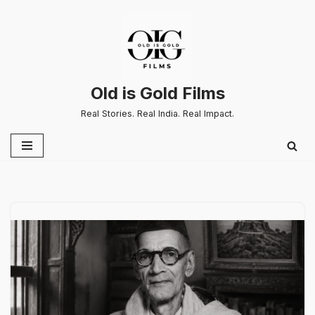
Skip
to
content
Old is Gold Films
Real Stories. Real India. Real Impact.