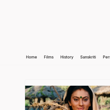
Skip
to
content
Home
Films
History
Sanskriti
Per