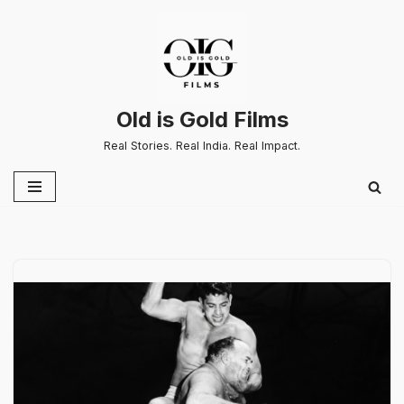
Skip
to
content
Old is Gold Films
Real Stories. Real India. Real Impact.