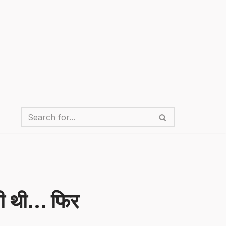
मती थी… फिर