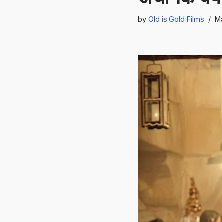
by
Old is Gold Films
Ma