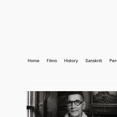
Skip
to
content
Home
Films
History
Sanskriti
Per