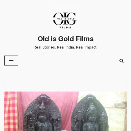
Skip
to
content
Old is Gold Films
Real Stories. Real India. Real Impact.