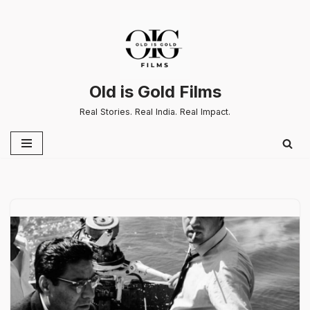
Skip
to
content
Old is Gold Films
Real Stories. Real India. Real Impact.