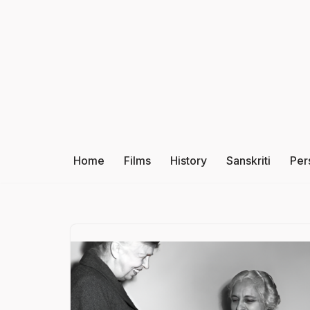
Skip
to
content
Home
Films
History
Sanskriti
Per