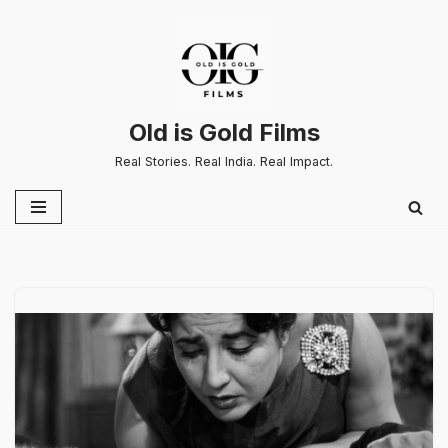
Skip
to
content
Old is Gold Films
Real Stories. Real India. Real Impact.