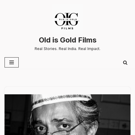
Skip
to
content
Old is Gold Films
Real Stories. Real India. Real Impact.