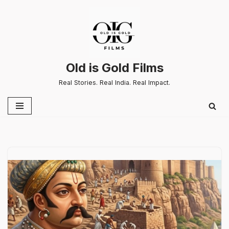
Skip
to
content
Old is Gold Films
Real Stories. Real India. Real Impact.