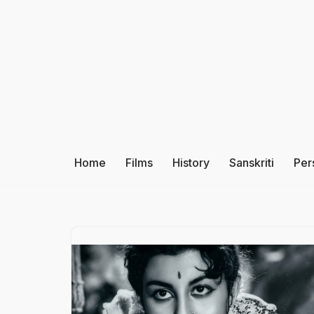
Skip
to
content
Home
Films
History
Sanskriti
Per