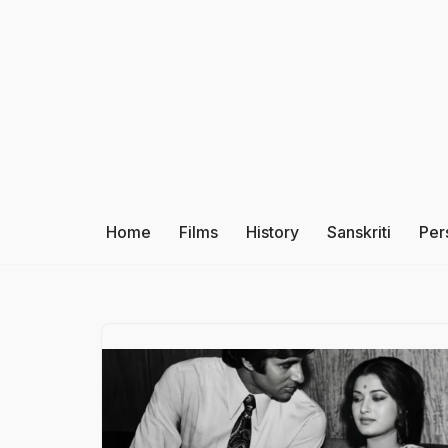
Skip
to
content
Home
Films
History
Sanskriti
Per