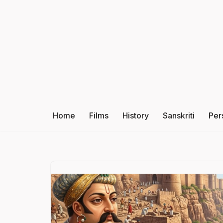
Skip
to
content
Home
Films
History
Sanskriti
Per