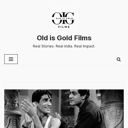
Skip
to
content
Old is Gold Films
Real Stories. Real India. Real Impact.