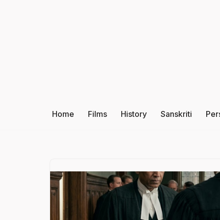
Skip
to
content
Home
Films
History
Sanskriti
Per