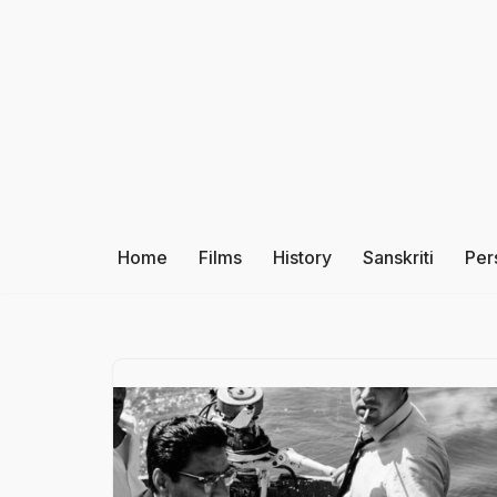
Skip
to
content
Home
Films
History
Sanskriti
Per