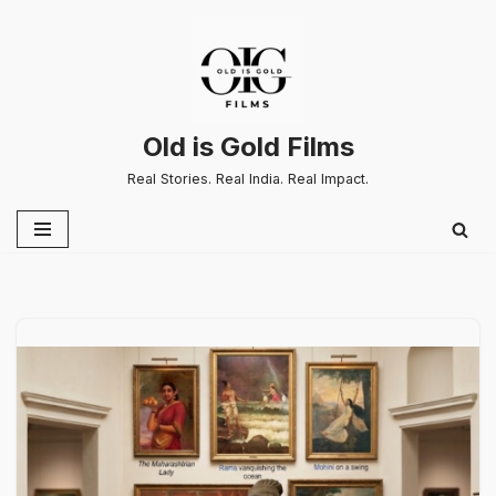
Skip
to
content
Old is Gold Films
Real Stories. Real India. Real Impact.