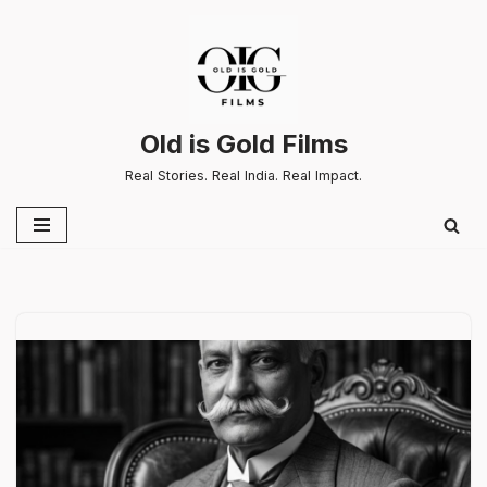
Skip
to
content
Old is Gold Films
Real Stories. Real India. Real Impact.